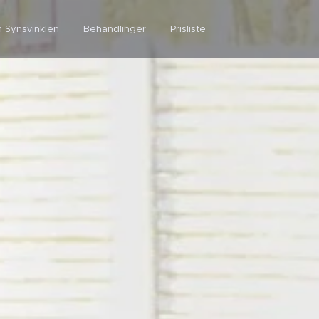
 Synsvinklen
Behandlinger
Prisliste