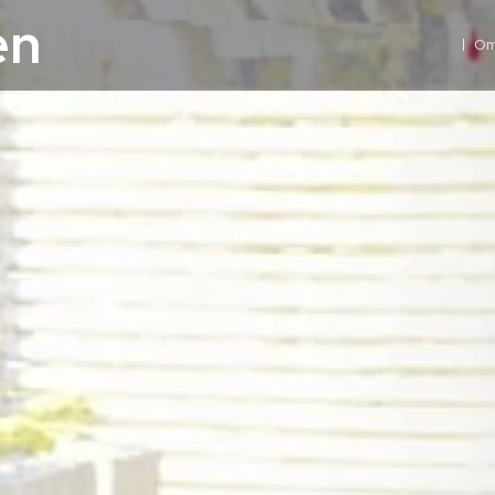
en
Om